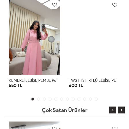
K
EMERLİ ELBİSE PEMBE Pembe
T
WST TSHIRTLÜ ELBİSE PEMBE Pembe
550 TL
600 TL
S
M
L
XL
STD
Çok Satan Ürünler