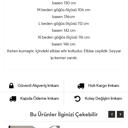
basen 130 cm
M beden göğüs ölçüsü 106 cm
basen 136cm
L beden göğüs ölçüsü 112 cm
basen 142 cm
Xl beden göğüs ölçüsü 116 cm
basen 146 cm
Keten kumaştır. İçindeki elbise sıfır kolludur. Elbise ceplidir. Seyyar
ip kemer vardır.
Güvenli Alışveriş İmkanı
Hızlı Kargo İmkanı
Kapıda Ödeme İmkanı
Kolay Değişim İmkanı
Bu Ürünler İlginizi Çekebilir