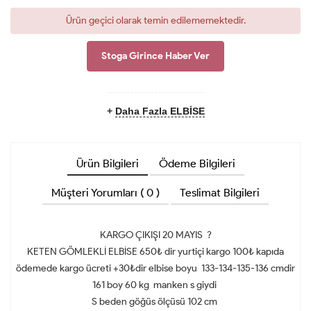
Ürün geçici olarak temin edilememektedir.
Stoga Girince Haber Ver
+
Daha Fazla ELBİSE
Ürün Bilgileri
Ödeme Bilgileri
Müşteri Yorumları ( 0 )
Teslimat Bilgileri
KARGO ÇIKIŞI 20 MAYIS ?
KETEN GÖMLEKLİ ELBİSE 650₺ dir yurtiçi kargo 100₺ kapıda
ödemede kargo ücreti +30₺dir elbise boyu 133-134-135-136 cmdir
161 boy 60 kg manken s giydi
S beden göğüs ölçüsü 102 cm