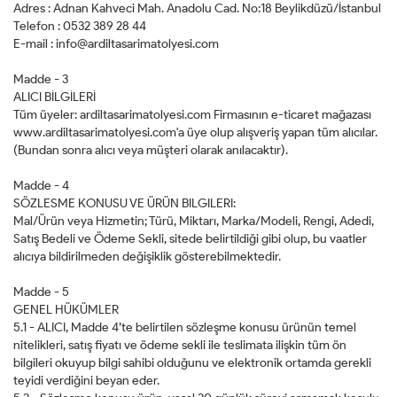
Adres : Adnan Kahveci Mah. Anadolu Cad. No:18 Beylikdüzü/İstanbul
Telefon : 0532 389 28 44
E-mail :
info@ardiltasarimatolyesi.com
Madde - 3
ALICI BİLGİLERİ
Tüm üyeler: ardiltasarimatolyesi.com Firmasının e-ticaret mağazası
www.ardiltasarimatolyesi.com'a üye olup alışveriş yapan tüm alıcılar.
(Bundan sonra alıcı veya müşteri olarak anılacaktır).
Madde - 4
SÖZLESME KONUSU VE ÜRÜN BILGILERI:
Mal/Ürün veya Hizmetin; Türü, Miktarı, Marka/Modeli, Rengi, Adedi,
Satış Bedeli ve Ödeme Sekli, sitede belirtildiği gibi olup, bu vaatler
alıcıya bildirilmeden değişiklik gösterebilmektedir.
Madde - 5
GENEL HÜKÜMLER
5.1 - ALICI, Madde 4’te belirtilen sözleşme konusu ürünün temel
nitelikleri, satış fiyatı ve ödeme sekli ile teslimata ilişkin tüm ön
bilgileri okuyup bilgi sahibi olduğunu ve elektronik ortamda gerekli
teyidi verdiğini beyan eder.