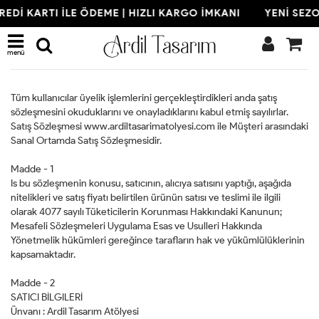
REDİ KARTI İLE ÖDEME | HIZLI KARGO İMKANI
YENİ SEZON
Mesafeli Satış Sözleşmesi
menü
Tüm kullanıcılar üyelik işlemlerini gerçekleştirdikleri anda şatış
sözleşmesini okuduklarını ve onayladıklarını kabul etmiş sayılırlar.
Satış Sözleşmesi www.ardiltasarimatolyesi.com ile Müşteri arasındaki
Sanal Ortamda Satış Sözleşmesidir.
Madde - 1
Is bu sözleşmenin konusu, satıcının, alıcıya satısını yaptığı, aşağıda
nitelikleri ve satış fiyatı belirtilen ürünün satısı ve teslimi ile ilgili
olarak 4077 sayılı Tüketicilerin Korunması Hakkındaki Kanunun;
Mesafeli Sözleşmeleri Uygulama Esas ve Usulleri Hakkında
Yönetmelik hükümleri gereğince tarafların hak ve yükümlülüklerinin
kapsamaktadır.
Madde - 2
SATICI BİLGILERİ
Ünvanı : Ardil Tasarım Atölyesi