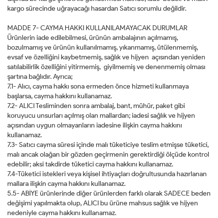
kargo sürecinde uğrayacağı hasardan Satıcı sorumlu değildir.
MADDE 7- CAYMA HAKKI KULLANILAMAYACAK DURUMLAR
Ürünlerin iade edilebilmesi, ürünün ambalajının açılmamış,
bozulmamış ve ürünün kullanılmamış, yıkanmamış, ütülenmemiş,
evsaf ve özelliğini kaybetmemiş, sağlık ve hijyen açısından yeniden
satılabilirlik özelliğini yitirmemiş, giyilmemiş ve denenmemiş olması
şartına bağlıdır. Ayrıca;
7.1- Alıcı, cayma hakkı sona ermeden önce hizmeti kullanmaya
başlarsa, cayma hakkını kullanamaz.
7.2- ALICI Tesliminden sonra ambalaj, bant, mühür, paket gibi
koruyucu unsurları açılmış olan mallardan; iadesi sağlık ve hijyen
açısından uygun olmayanların iadesine ilişkin cayma hakkını
kullanamaz.
7.3- Satıcı cayma süresi içinde malı tüketiciye teslim etmişse tüketici,
malı ancak olağan bir gözden geçirmenin gerektirdiği ölçüde kontrol
edebilir; aksi takdirde tüketici cayma hakkını kullanamaz.
7.4-Tüketici istekleri veya kişisel ihtiyaçları doğrultusunda hazırlanan
mallara ilişkin cayma hakkını kullanamaz.
5.5- ABİYE ürünlerinde diğer ürünlerden farklı olarak SADECE beden
değişimi yapılmakta olup, ALICI bu ürüne mahsus sağlık ve hijyen
nedeniyle cayma hakkını kullanamaz.