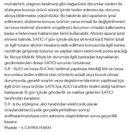
muhalefeti, ulaşımın kesilmesi gibi olağanüstü durumlar nedeni ile
sözleşme konusu ürünü süresi içinde teslim edemez ise, durumu
aliciya bildirmekle yükümlüdür. Bu takdirde alici siparisinin iptal
edilmesini, sözlesme konusu ürünün varsa emsali ile değiştirilmesini
ve/veya teslimat süresinin engelleyici durumun ortadan kalkmasina
kadar ertelenmesi haklarından birini kullanabilir. Alicinin siparisi iptal
etmesi halinde, SATICI 7 gün içinde aliciya ait kredi karti fisinin iptali
ve ilgili tutarın alicinin hesabına iade edilmesi konusunda ilgili banka
nezdinde girişimde bulunur ve yapilan islem elektronik posta aracılığı
ile Alıcıya bildirilir. Böyle bir durumda ilgili bankadan kaynaklanan
gecikmelerden dolayı SATICI sorumlu tutulamaz.
5.8 - ALICI ve/veya ALICInin teslimat yapılması istediği kisi ve/veya
kurumlara teslim edilmis olan ürünlerin arizali veya bozuk olmasi
durumunda, gerekli onarim veya degistirme isleminin yapilmasi için
ilgili ürün veya ürünler SATICIya, ALICI tarafinin teslim aldigi tarihten
baslayarak (3) gün içinde gönderilir ve nakliye giderleri SATICI
tarafından karşılanır.
5.9- Is bu sözleşme, alici tarafından elektronik olarak
onaylandıktan(üyelik gerçekleştirildikten sonra)
ardiltasarimatolyesi.com adresine ulaştırıldıktan sonra geçerlilik
kazanır.
Madde – 6 CAYMA HAKKI