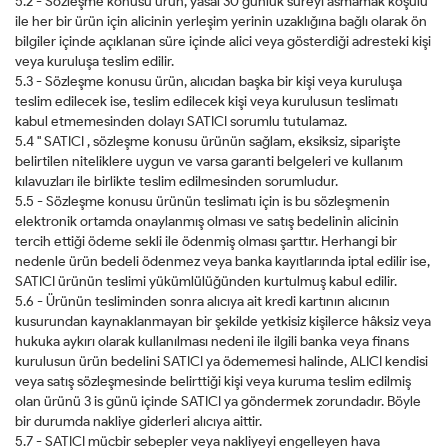
5.2 - Sözleşme konusu ürün, yasal 30 günlük süreyi asmamak koşulu
ile her bir ürün için alicinin yerleşim yerinin uzaklığına bağlı olarak ön
bilgiler içinde açıklanan süre içinde alici veya gösterdiği adresteki kişi
veya kuruluşa teslim edilir.
5.3 - Sözleşme konusu ürün, alıcıdan başka bir kişi veya kuruluşa
teslim edilecek ise, teslim edilecek kişi veya kurulusun teslimatı
kabul etmemesinden dolayı SATICI sorumlu tutulamaz.
5.4 " SATICI , sözleşme konusu ürünün sağlam, eksiksiz, siparişte
belirtilen niteliklere uygun ve varsa garanti belgeleri ve kullanım
kılavuzları ile birlikte teslim edilmesinden sorumludur.
5.5 - Sözleşme konusu ürünün teslimatı için is bu sözleşmenin
elektronik ortamda onaylanmış olması ve satış bedelinin alicinin
tercih ettiği ödeme sekli ile ödenmiş olması şarttır. Herhangi bir
nedenle ürün bedeli ödenmez veya banka kayıtlarında iptal edilir ise,
SATICI ürünün teslimi yükümlülüğünden kurtulmuş kabul edilir.
5.6 - Ürünün tesliminden sonra alıcıya ait kredi kartının alıcının
kusurundan kaynaklanmayan bir şekilde yetkisiz kişilerce hâksiz veya
hukuka aykırı olarak kullanılması nedeni ile ilgili banka veya finans
kurulusun ürün bedelini SATICI ya ödememesi halinde, ALICI kendisi
veya satış sözleşmesinde belirttiği kişi veya kuruma teslim edilmiş
olan ürünü 3 is günü içinde SATICI ya göndermek zorundadır. Böyle
bir durumda nakliye giderleri alıcıya aittir.
5.7 - SATICI mücbir sebepler veya nakliyeyi engelleyen hava