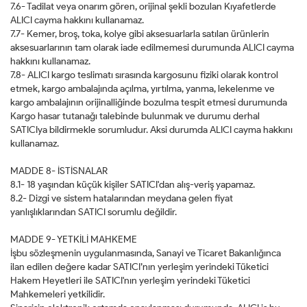
7.6- Tadilat veya onarım gören, orijinal şekli bozulan Kıyafetlerde
ALICI cayma hakkını kullanamaz.
7.7- Kemer, broş, toka, kolye gibi aksesuarlarla satılan ürünlerin
aksesuarlarının tam olarak iade edilmemesi durumunda ALICI cayma
hakkını kullanamaz.
7.8- ALICI kargo teslimatı sırasında kargosunu fiziki olarak kontrol
etmek, kargo ambalajında açılma, yırtılma, yanma, lekelenme ve
kargo ambalajının orijinalliğinde bozulma tespit etmesi durumunda
Kargo hasar tutanağı talebinde bulunmak ve durumu derhal
SATICIya bildirmekle sorumludur. Aksi durumda ALICI cayma hakkını
kullanamaz.
MADDE 8- İSTİSNALAR
8.1- 18 yaşından küçük kişiler SATICI'dan alış-veriş yapamaz.
8.2- Dizgi ve sistem hatalarından meydana gelen fiyat
yanlışlıklarından SATICI sorumlu değildir.
MADDE 9- YETKİLİ MAHKEME
İşbu sözleşmenin uygulanmasında, Sanayi ve Ticaret Bakanlığınca
ilan edilen değere kadar SATICI’nın yerleşim yerindeki Tüketici
Hakem Heyetleri ile SATICI'nın yerleşim yerindeki Tüketici
Mahkemeleri yetkilidir.