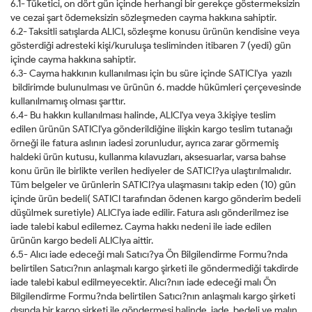
6.1- Tüketici, on dört gün içinde herhangi bir gerekçe göstermeksizin
ve cezai şart ödemeksizin sözleşmeden cayma hakkına sahiptir.
6.2- Taksitli satışlarda ALICI, sözleşme konusu ürünün kendisine veya
gösterdiği adresteki kişi/kuruluşa tesliminden itibaren 7 (yedi) gün
içinde cayma hakkına sahiptir.
6.3- Cayma hakkının kullanılması için bu süre içinde SATICI'ya yazılı
bildirimde bulunulması ve ürünün 6. madde hükümleri çerçevesinde
kullanılmamış olması şarttır.
6.4- Bu hakkın kullanılması halinde, ALICI'ya veya 3.kişiye teslim
edilen ürünün SATICI'ya gönderildiğine ilişkin kargo teslim tutanağı
örneği ile fatura aslının iadesi zorunludur, ayrıca zarar görmemiş
haldeki ürün kutusu, kullanma kılavuzları, aksesuarlar, varsa bahse
konu ürün ile birlikte verilen hediyeler de SATICI?ya ulaştırılmalıdır.
Tüm belgeler ve ürünlerin SATICI?ya ulaşmasını takip eden (10) gün
içinde ürün bedeli( SATICI tarafından ödenen kargo gönderim bedeli
düşülmek suretiyle) ALICI'ya iade edilir. Fatura aslı gönderilmez ise
iade talebi kabul edilemez. Cayma hakkı nedeni ile iade edilen
ürünün kargo bedeli ALICIya aittir.
6.5- Alıcı iade edeceği malı Satıcı?ya Ön Bilgilendirme Formu?nda
belirtilen Satıcı?nın anlaşmalı kargo şirketi ile göndermediği takdirde
iade talebi kabul edilmeyecektir. Alıcı?nın iade edeceği malı Ön
Bilgilendirme Formu?nda belirtilen Satıcı?nın anlaşmalı kargo şirketi
dışında bir kargo şirketi ile göndermesi halinde, iade bedeli ve malın