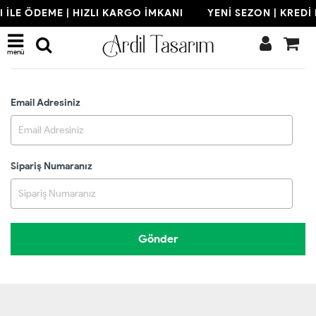
I İLE ÖDEME | HIZLI KARGO İMKANI
YENİ SEZON | KREDİ 
Sipariş Takibi
menü
Email Adresiniz
Sipariş Numaranız