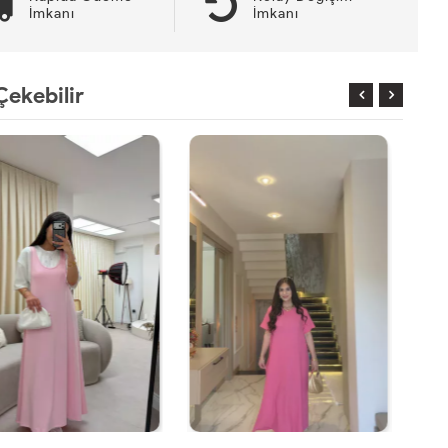
İmkanı
İmkanı
Çekebilir