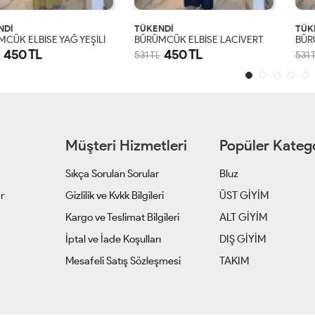
İ
TÜKENDİ
TÜKE
ÜK ELBİSE YAĞ YEŞİLİ
BÜRÜMCÜK ELBİSE LACİVERT
450 TL
450 TL
531 TL
531 TL
S
M
L
XL
S
M
L
XL
Müşteri Hizmetleri
Popüler Katego
Sıkça Sorulan Sorular
Bluz
ar
Gizlilik ve Kvkk Bilgileri
ÜST GİYİM
z
Kargo ve Teslimat Bilgileri
ALT GİYİM
İptal ve İade Koşulları
DIŞ GİYİM
Mesafeli Satış Sözleşmesi
TAKIM