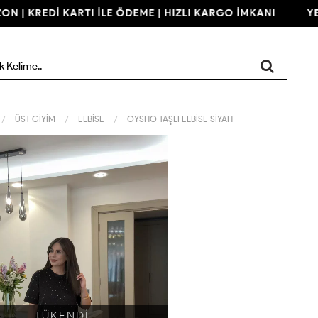
 | KREDİ KARTI İLE ÖDEME | HIZLI KARGO İMKANI
YENİ
ÜST GİYİM
ELBİSE
OYSHO TAŞLI ELBİSE SİYAH
TÜKENDİ