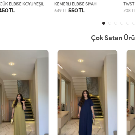
ÜK ELBİSE KOYU YEŞİL
KEMERLİ ELBİSE SİYAH
TWST 
450 TL
550 TL
649 TL
708 T
S
M
L
XL
S
M
L
XL
Çok Satan Ürü