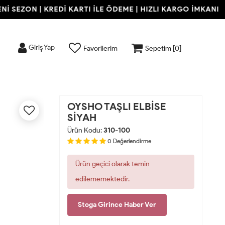
 SEZON | KREDİ KARTI İLE ÖDEME | HIZLI KARGO İMKANI
Giriş Yap
Favorilerim
Sepetim [
0
]
OYSHO TAŞLI ELBİSE
SİYAH
Ürün Kodu:
310-100
0
Değerlendirme
Ürün geçici olarak temin
edilememektedir.
Stoga Girince Haber Ver