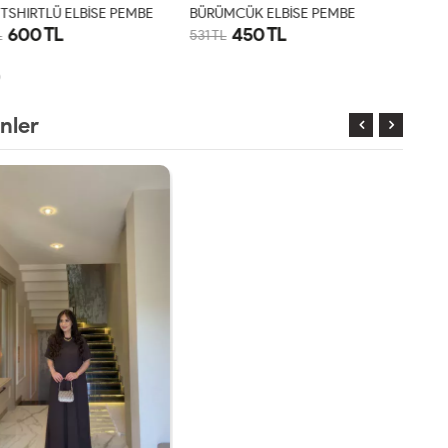
TSHIRTLÜ ELBİSE PEMBE
BÜRÜMCÜK ELBİSE PEMBE
KEME
600 TL
450 TL
L
531 TL
649 
STD
S
M
L
XL
nler