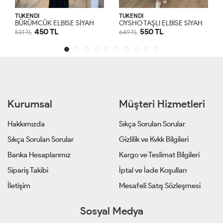
TÜKENDİ
TÜKENDİ
B
ÜRÜMCÜK ELBİSE YAĞ YEŞİLİ
OYSHO TAŞLI ELBİSE SİYAH
550 TL
450 TL
649 TL
531 TL
S
M
L
XL
S
M
L
XL
Kurumsal
Müşteri Hizmetleri
Hakkımızda
Sıkça Sorulan Sorular
Sıkça Sorulan Sorular
Gizlilik ve Kvkk Bilgileri
Banka Hesaplarımız
Kargo ve Teslimat Bilgileri
Sipariş Takibi
İptal ve İade Koşulları
İletişim
Mesafeli Satış Sözleşmesi
Sosyal Medya