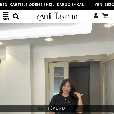
EDİ KARTI İLE ÖDEME | HIZLI KARGO İMKANI
YENİ SEZON 
menü
TÜKENDİ