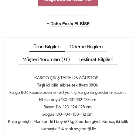
+
Daha Fazla ELBİSE
Ürün Bilgileri
Ödeme Bilgileri
Müşteri Yorumları ( 0 )
Teslimat Bilgileri
KARGO ÇIKIŞ TARİHİ 26 AĞUSTOS .
Taşlı iki iplik elbise tek fiyatı 380₺
kargo 80₺ kapıda ödeme +20 yurt içi kargo ile gönderim yapılır.
Elbise boyu 130-131-132-133 cm
Basen 116-120-124-128 cm
Göğüs 100-104-108-112 cm
Kalıp geniştir. Manken 161 boy 60 kg S beden giydi. Kumaş iki iplik
kumaştır. ? 4 renk seçeneği ile