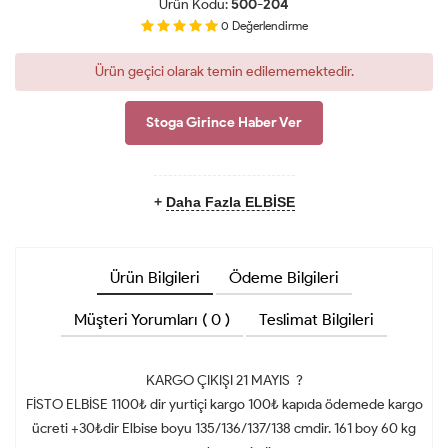
Ürün Kodu:
500-204
0
Değerlendirme
Ürün geçici olarak temin edilememektedir.
Stoga Girince Haber Ver
+
Daha Fazla ELBİSE
Ürün Bilgileri
Ödeme Bilgileri
Müşteri Yorumları ( 0 )
Teslimat Bilgileri
KARGO ÇIKIŞI 21 MAYIS ?
FİSTO ELBİSE 1100₺ dir yurtiçi kargo 100₺ kapıda ödemede kargo
ücreti +30₺dir Elbise boyu 135/136/137/138 cmdir. 161 boy 60 kg