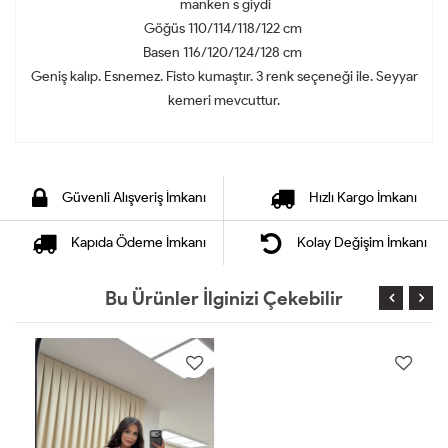
manken s giydi
Göğüs 110/114/118/122 cm
Basen 116/120/124/128 cm
Geniş kalıp. Esnemez. Fisto kumaştır. 3 renk seçeneği ile. Seyyar
kemeri mevcuttur.
Güvenli Alışveriş İmkanı
Hızlı Kargo İmkanı
Kapıda Ödeme İmkanı
Kolay Değişim İmkanı
Bu Ürünler İlginizi Çekebilir