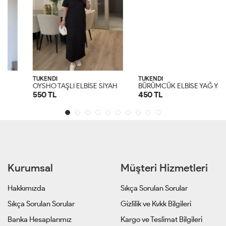
TÜKENDİ
TÜKENDİ
O
YSHO TAŞLI ELBİSE SİYAH Siyah
B
ÜRÜMCÜK ELBİSE YAĞ YEŞİLİ Yağ Yeşili
550 TL
450 TL
S
M
L
XL
S
M
L
XL
Kurumsal
Müşteri Hizmetleri
Hakkımızda
Sıkça Sorulan Sorular
Sıkça Sorulan Sorular
Gizlilik ve Kvkk Bilgileri
Banka Hesaplarımız
Kargo ve Teslimat Bilgileri