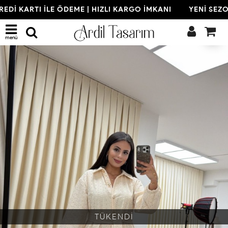
EDİ KARTI İLE ÖDEME | HIZLI KARGO İMKANI
YENİ SEZON 
menü
TÜKENDİ