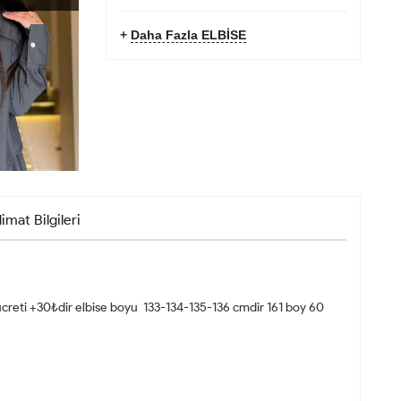
+
Daha Fazla ELBİSE
limat Bilgileri
eti +30₺dir elbise boyu 133-134-135-136 cmdir 161 boy 60