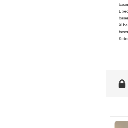
base
L be
base
Xl b
base
Keten