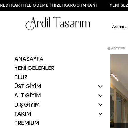
İ KARTI İLE ÖDEME | HIZLI KARGO İMKANI
YENİ SEZON 
Anasayfa
ANASAYFA
YENI GELENLER
BLUZ
ÜST GİYİM
ALT GİYİM
DIŞ GİYİM
TAKIM
PREMİUM