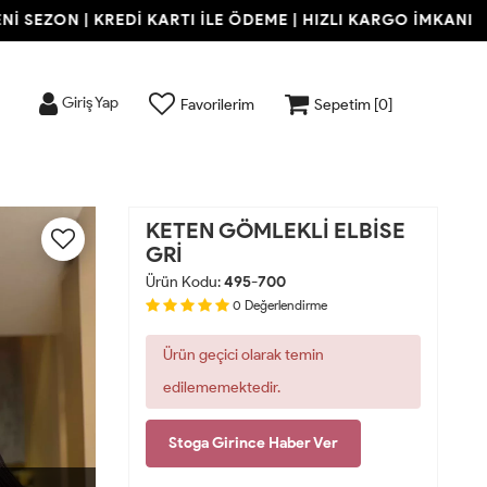
SEZON | KREDİ KARTI İLE ÖDEME | HIZLI KARGO İMKANI
Giriş Yap
Favorilerim
Sepetim [
0
]
KETEN GÖMLEKLİ ELBİSE
GRİ
Ürün Kodu:
495-700
0
Değerlendirme
Ürün geçici olarak temin
edilememektedir.
Stoga Girince Haber Ver