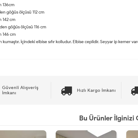
n 136cm
den göğüs ölçüsü 112 cm
n 142 cm
eden göğüs ölçüsü 116 cm
n 146 cm
 kumaştır. İçindeki elbise sıfır kolludur. Elbise ceplidir. Seyyar ip kemer vard
Güvenli Alışveriş
Hızlı Kargo İmkanı
İmkanı
Bu Ürünler İlginizi 