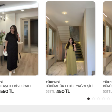
İ
TÜKENDİ
TÜKE
TAŞLI ELBİSE SİYAH
BÜRÜMCÜK ELBİSE YAĞ YEŞİLİ
BÜRÜM
550 TL
450 TL
531 TL
531 TL
S
M
L
XL
S
M
L
XL