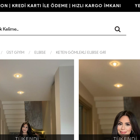
| KREDİ KARTI İLE ÖDEME | HIZLI KARGO İMKANI
YENİ 
ÜST GİYİM
ELBİSE
KETEN GÖMLEKLİ ELBİSE GRİ
TÜKENDİ
TÜKENDİ