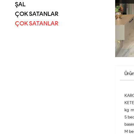
ŞAL
ÇOK SATANLAR
ÇOK SATANLAR
Ürün
KARG
KETE
kg m
S be
base
M be