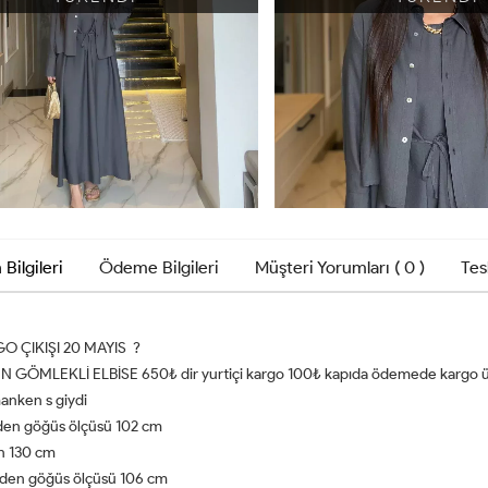
 Bilgileri
Ödeme Bilgileri
Müşteri Yorumları ( 0 )
Tes
O ÇIKIŞI 20 MAYIS ?
N GÖMLEKLİ ELBİSE 650₺ dir yurtiçi kargo 100₺ kapıda ödemede kargo ücr
anken s giydi
den göğüs ölçüsü 102 cm
n 130 cm
den göğüs ölçüsü 106 cm