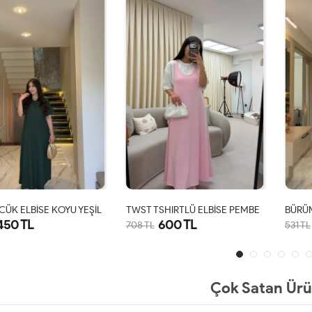
ÜK ELBİSE KOYU YEŞİL
TWST TSHIRTLÜ ELBİSE PEMBE
BÜRÜM
450 TL
600 TL
708 TL
531 TL
S
M
L
XL
STD
Çok Satan Ürü