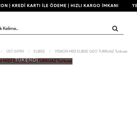
N | KREDİ KARTI İLE ÖDEME | HIZLI KARGO İMKANI
YENİ
ÜST GİYİM
ELBİSE
VİSKON MİDİ ELBİSE GEO TURKUAZ Turkuaz
TÜKENDİ