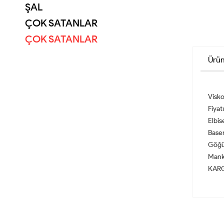
ŞAL
ÇOK SATANLAR
ÇOK SATANLAR
Ürün
Visko
Fiyat
Elbis
Base
Göğü
Mank
KARG