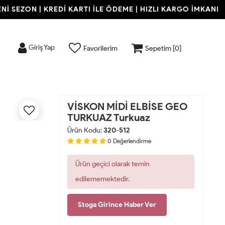
 SEZON | KREDİ KARTI İLE ÖDEME | HIZLI KARGO İMKANI
Giriş Yap
Favorilerim
Sepetim [
0
]
VİSKON MİDİ ELBİSE GEO
TURKUAZ Turkuaz
Ürün Kodu:
320-512
0
Değerlendirme
Ürün geçici olarak temin
edilememektedir.
Stoga Girince Haber Ver