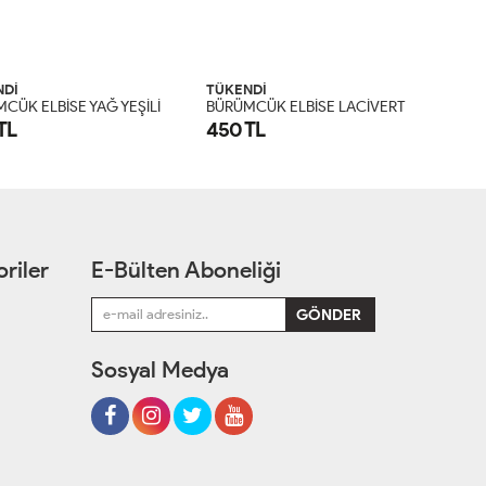
NDİ
TÜKENDİ
TÜK
B
ÜRÜMCÜK ELBİSE LACİVERT Lacivert
B
ÜRÜMCÜK ELBİSE KAHVERENGİ Koyu Kahverengi
BÜR
TL
450 TL
450
S
M
L
XL
S
M
L
XL
riler
E-Bülten Aboneliği
Sosyal Medya