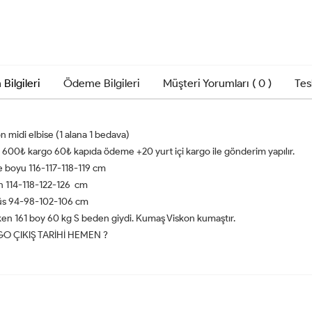
 Bilgileri
Ödeme Bilgileri
Müşteri Yorumları ( 0 )
Tes
n midi elbise (1 alana 1 bedava)
ı 600₺ kargo 60₺ kapıda ödeme +20 yurt içi kargo ile gönderim yapılır.
e boyu 116-117-118-119 cm
n 114-118-122-126 cm
s 94-98-102-106 cm
en 161 boy 60 kg S beden giydi. Kumaş Viskon kumaştır.
O ÇIKIŞ TARİHİ HEMEN ?