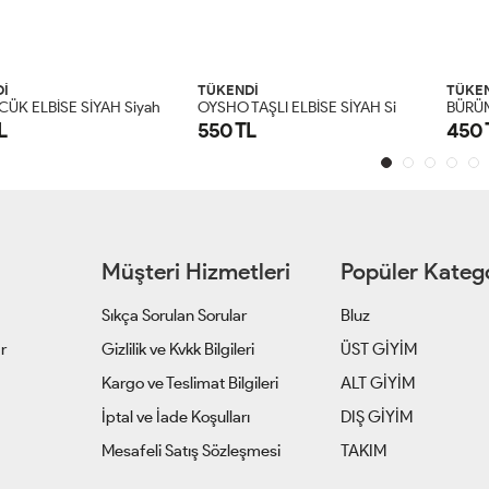
İ
TÜKENDİ
TÜKE
O
YSHO TAŞLI ELBİSE SİYAH Siyah
B
ÜRÜMCÜK ELBİSE YAĞ YEŞİLİ Yağ Yeşili
L
450 TL
450 
S
M
L
XL
S
M
L
XL
Müşteri Hizmetleri
Popüler Katego
Sıkça Sorulan Sorular
Bluz
ar
Gizlilik ve Kvkk Bilgileri
ÜST GİYİM
z
Kargo ve Teslimat Bilgileri
ALT GİYİM
İptal ve İade Koşulları
DIŞ GİYİM
Mesafeli Satış Sözleşmesi
TAKIM