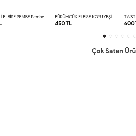
B
ÜRÜMCÜK ELBİSE KOYU YEŞİL Koyu Yeşil
T
WST TSHIRTLÜ ELBİSE PEMBE Pembe
L
600 TL
450 
S
M
L
XL
STD
Çok Satan Ürü