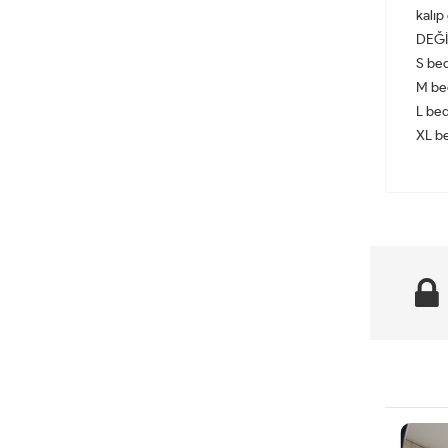
kalıp
DEĞİ
S be
M be
L bed
XL b