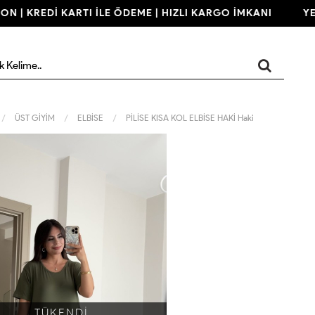
 | KREDİ KARTI İLE ÖDEME | HIZLI KARGO İMKANI
YENİ 
ÜST GİYİM
ELBİSE
PİLİSE KISA KOL ELBİSE HAKİ Haki
TÜKENDİ