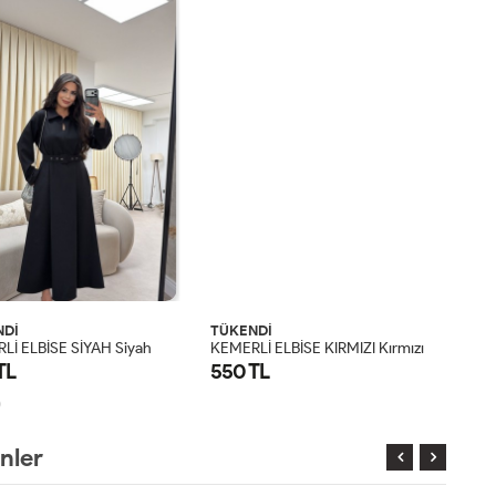
NDİ
TÜKENDİ
TÜK
Lİ ELBİSE SİYAH Siyah
KEMERLİ ELBİSE KIRMIZI Kırmızı
TL
550 TL
800
S
M
L
XL
S
M
L
XL
nler