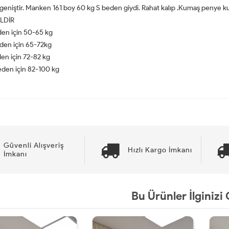
 geniştir. Manken 161 boy 60 kg S beden giydi. Rahat kalıp .Kumaş penye kuma
LDİR
den için 50-65 kg
den için 65-72kg
en için 72-82 kg
eden için 82-100 kg
Güvenli Alışveriş
Hızlı Kargo İmkanı
İmkanı
Bu Ürünler İlginizi 