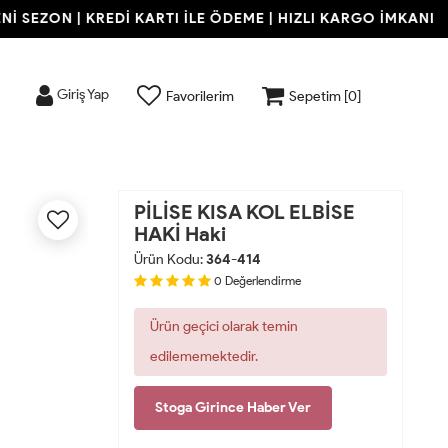
SEZON | KREDİ KARTI İLE ÖDEME | HIZLI KARGO İMKANI
Giriş Yap
Favorilerim
Sepetim [
0
]
PİLİSE KISA KOL ELBİSE
HAKİ Haki
Ürün Kodu:
364-414
0
Değerlendirme
Ürün geçici olarak temin
edilememektedir.
Stoga Girince Haber Ver