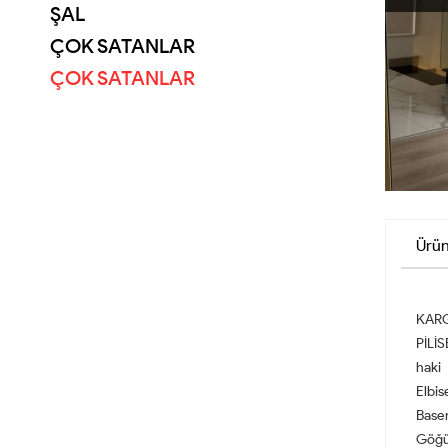
ŞAL
ÇOK SATANLAR
ÇOK SATANLAR
Ürün
KARG
PİLİS
hak
Elbi
Base
Göğü