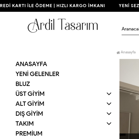
Dİ KARTI İLE ÖDEME | HIZLI KARGO İMKANI
YENİ SEZON
Anasayfa
ANASAYFA
YENI GELENLER
BLUZ
ÜST GİYİM
ALT GİYİM
DIŞ GİYİM
TAKIM
PREMİUM