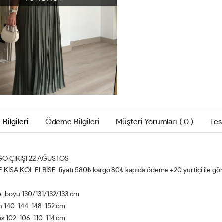
 Bilgileri
Ödeme Bilgileri
Müşteri Yorumları ( 0 )
Tes
O ÇIKIŞI 22 AĞUSTOS
E KISA KOL ELBİSE fiyatı 580₺ kargo 80₺ kapıda ödeme +20 yurtiçi ile gö
i
se boyu 130/131/132/133 cm
n 140-144-148-152 cm
s 102-106-110-114 cm