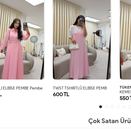
T
WST TSHIRTLÜ ELBİSE PEMBE Pembe
TÜKE
İ ELBİSE PEMBE Pembe
KEMER
L
600 TL
550 
S
M
L
XL
STD
Çok Satan Ürü