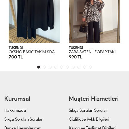
TÜKENDİ
TÜKENDİ
Z
ARA SATEN LEOPAR TAKIM Leopar
E
TİKETLİ FİTİLLİ TAKIM SİYAH Siyah
990 TL
450 TL
S
M
L
XL
S
M
L
XL
Kurumsal
Müşteri Hizmetleri
Hakkımızda
Sıkça Sorulan Sorular
Sıkça Sorulan Sorular
Gizlilik ve Kvkk Bilgileri
Banka Hesaplarımız
Kargo ve Teslimat Bilgileri