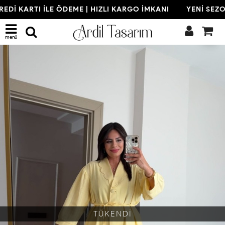
EDİ KARTI İLE ÖDEME | HIZLI KARGO İMKANI
YENİ SEZON
menü
TÜKENDİ