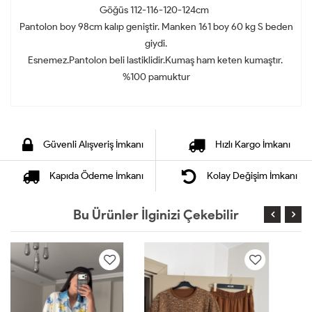
Göğüs 112-116-120-124cm
Pantolon boy 98cm kalıp geniştir. Manken 161 boy 60 kg S beden
giydi.
Esnemez.Pantolon beli lastiklidir.Kumaş ham keten kumaştır.
%100 pamuktur
Güvenli Alışveriş İmkanı
Hızlı Kargo İmkanı
Kapıda Ödeme İmkanı
Kolay Değişim İmkanı
Bu Ürünler İlginizi Çekebilir