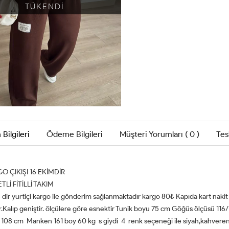
TÜKENDİ
 Bilgileri
Ödeme Bilgileri
Müşteri Yorumları ( 0 )
Tes
O ÇIKIŞI 16 EKİMDİR
TLİ FİTİLLİ TAKIM
dir yurtiçi kargo ile gönderim sağlanmaktadır kargo 80₺ Kapıda kart naki
r.Kalıp geniştir. ölçülere göre esnektir Tunik boyu 75 cm Göğüs ölçüsü 1
108 cm Manken 161 boy 60 kg s giydi 4 renk seçeneği ile siyah,kahveren