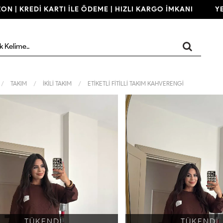
| KREDİ KARTI İLE ÖDEME | HIZLI KARGO İMKANI
YENİ 
TAKIM
İKİLİ TAKIM
ETİKETLİ FİTİLLİ TAKIM KAHVERENGİ
TÜKENDİ
TÜKENDİ