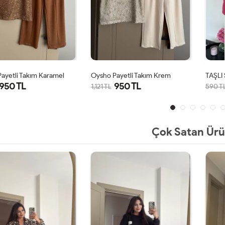
ayetli Takım Karamel
Oysho Payetli Takım Krem
TAŞLI
950 TL
950 TL
1,121 TL
590 T
S
M
L
XL
S
M
L
XL
Çok Satan Ürü