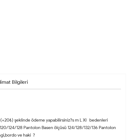
limat Bilgileri
t (+20₺) şeklinde ödeme yapabilirsiniz?s m L Xl bedenleri
16/120/124/128 Pantolon Basen ölçüsü 124/128/132/136 Pantolon
gi,bordo ve haki ?