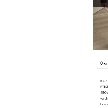
Ürün
KARG
ETİKE
450₺ 
vardı
boyu 