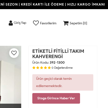
SEZON | KREDİ KARTI İLE ÖDEME | HIZLI KARGO İMKANI
Giriş Yap
Favorilerim
Sepetim [
0
]
ETİKETLİ FİTİLLİ TAKIM
KAHVERENGİ
Ürün Kodu:
392-1300
0
Değerlendirme
Ürün geçici olarak temin
edilememektedir.
Stoga Girince Haber Ver