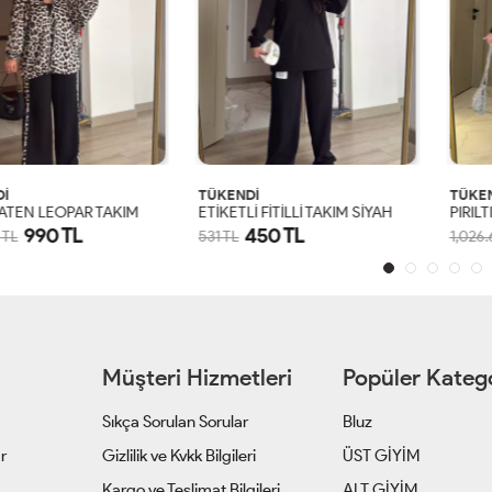
İ
TÜKENDİ
TÜKE
ATEN LEOPAR TAKIM
ETİKETLİ FİTİLLİ TAKIM SİYAH
PIRILT
990 TL
450 TL
 TL
531 TL
1,026.
S
M
L
XL
S
M
L
XL
Müşteri Hizmetleri
Popüler Katego
Sıkça Sorulan Sorular
Bluz
ar
Gizlilik ve Kvkk Bilgileri
ÜST GİYİM
z
Kargo ve Teslimat Bilgileri
ALT GİYİM