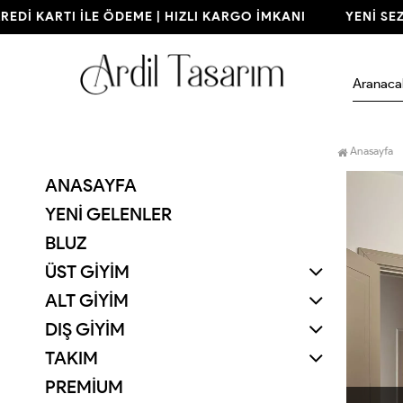
İ KARTI İLE ÖDEME | HIZLI KARGO İMKANI
YENİ SEZON 
Anasayfa
ANASAYFA
YENI GELENLER
BLUZ
ÜST GİYİM
ALT GİYİM
DIŞ GİYİM
TAKIM
PREMİUM