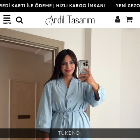
EDİ KARTI İLE ÖDEME | HIZLI KARGO İMKANI
YENİ SEZON
menü
TÜKENDİ