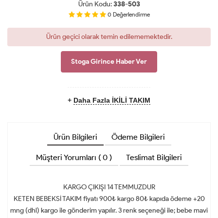
Ürün Kodu:
338-503
0
Değerlendirme
Ürün geçici olarak temin edilememektedir.
Stoga Girince Haber Ver
+
Daha Fazla İKİLİ TAKIM
Ürün Bilgileri
Ödeme Bilgileri
Müşteri Yorumları ( 0 )
Teslimat Bilgileri
KARGO ÇIKIŞI 14 TEMMUZDUR
KETEN BEBEKSİ TAKIM fiyatı 900₺ kargo 80₺ kapıda ödeme +20
mng (dhl) kargo ile gönderim yapılır. 3 renk seçeneği ile; bebe mavi