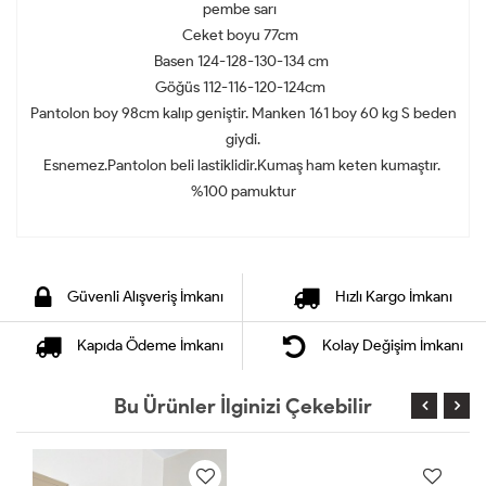
pembe sarı
Ceket boyu 77cm
Basen 124-128-130-134 cm
Göğüs 112-116-120-124cm
Pantolon boy 98cm kalıp geniştir. Manken 161 boy 60 kg S beden
giydi.
Esnemez.Pantolon beli lastiklidir.Kumaş ham keten kumaştır.
%100 pamuktur
Güvenli Alışveriş İmkanı
Hızlı Kargo İmkanı
Kapıda Ödeme İmkanı
Kolay Değişim İmkanı
Bu Ürünler İlginizi Çekebilir