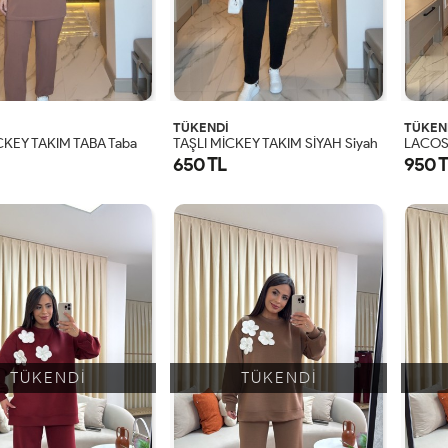
TÜKENDİ
TÜKEN
CKEY TAKIM TABA Taba
TAŞLI MİCKEY TAKIM SİYAH Siyah
LACOS
650 TL
950 
TÜKENDİ
TÜKENDİ