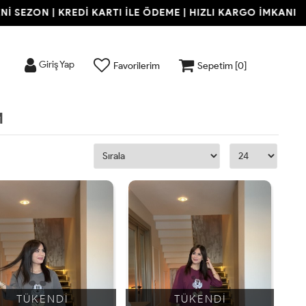
ZON | KREDİ KARTI İLE ÖDEME | HIZLI KARGO İMKANI
Y
Giriş Yap
Favorilerim
Sepetim [
0
]
M
TÜKENDİ
TÜKENDİ