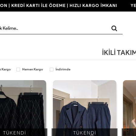
KREDİ KARTI İLE ÖDEME | HIZLI KARGO İMKANI
YENİ SE
İKİLİ TAKI
z Kargo
Hemen Kargo
İndirimde
TÜKENDİ
TÜKENDİ