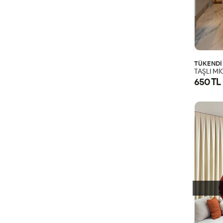
TÜKENDİ
TAŞLI Mİ
650 TL