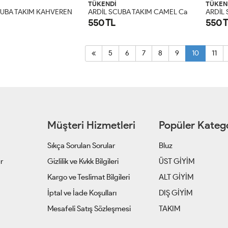
TÜKENDİ
TÜKEN
A
RDİL SCUBA TAKIM KAHVERENGİ Kahverengi
A
RDİL SCUBA TAKIM CAMEL Camel
550 TL
550 
5
6
7
8
9
10
11
Müşteri Hizmetleri
Popüler Katego
Sıkça Sorulan Sorular
Bluz
ar
Gizlilik ve Kvkk Bilgileri
ÜST GİYİM
z
Kargo ve Teslimat Bilgileri
ALT GİYİM
İptal ve İade Koşulları
DIŞ GİYİM
Mesafeli Satış Sözleşmesi
TAKIM