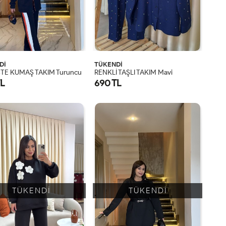
Dİ
TÜKENDİ
TE KUMAŞ TAKIM Turuncu
RENKLİ TAŞLI TAKIM Mavi
TL
690 TL
TÜKENDİ
TÜKENDİ