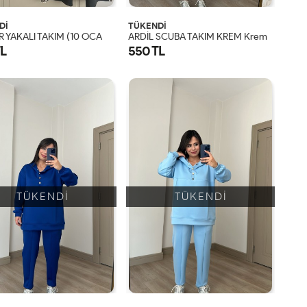
Dİ
TÜKENDİ
L
EOPAR YAKALI TAKIM (10 OCAK KARGO ÇIKIŞI) Leopar
ARDİL SCUBA TAKIM KREM Krem
TL
550 TL
TÜKENDİ
TÜKENDİ