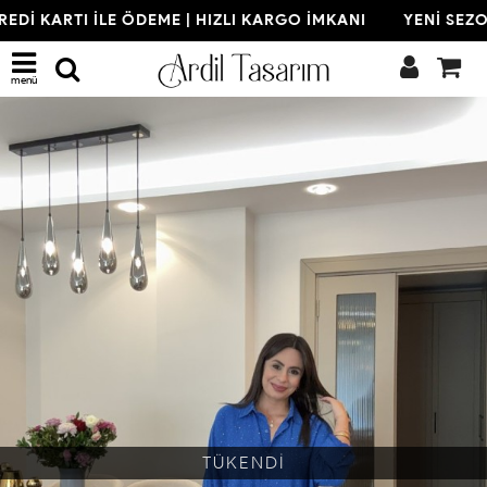
EDİ KARTI İLE ÖDEME | HIZLI KARGO İMKANI
YENİ SEZON
menü
TÜKENDİ