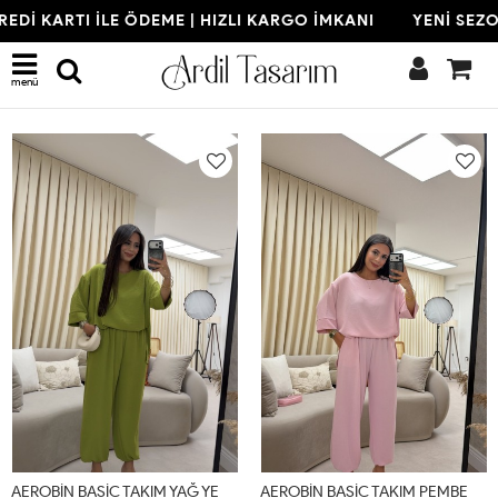
 KARTI İLE ÖDEME | HIZLI KARGO İMKANI
YENİ SEZON | 
Son Eklenenler
menü
A
EROBİN BASİC TAKIM YAĞ YEŞİLİ (22 AĞUSTOS KARGO ÇIKIŞI) Yağ Yeşili
A
EROBİN BASİC TAKIM PEMBE (22 AĞUSTOS KARGO ÇIKIŞI) Pudra