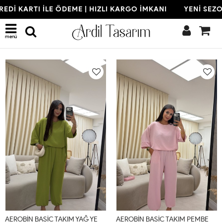
 KARTI İLE ÖDEME | HIZLI KARGO İMKANI
YENİ SEZON | 
Son Eklenenler
menü
A
EROBİN BASİC TAKIM YAĞ YEŞİLİ (22 AĞUSTOS KARGO ÇIKIŞI) Yağ Yeşili
A
EROBİN BASİC TAKIM PEMBE (22 AĞUSTOS KARGO ÇIKIŞI) Pudra