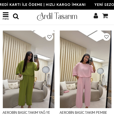
 KARTI İLE ÖDEME | HIZLI KARGO İMKANI
YENİ SEZON | 
Son Eklenenler
menü
A
EROBİN BASİC TAKIM YAĞ YEŞİLİ (22 AĞUSTOS KARGO ÇIKIŞI) Yağ Yeşili
A
EROBİN BASİC TAKIM PEMBE (22 AĞUSTOS KARGO ÇIKIŞI) Pudra