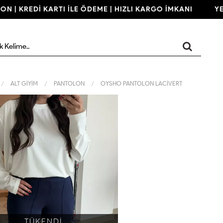
 | KREDİ KARTI İLE ÖDEME | HIZLI KARGO İMKANI
YENİ
ALT GİYİM
PANTOLON
OYSHO PANTOLON LACİVERT
TÜKENDİ