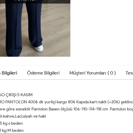
 Bilgileri
Ödeme Bilgileri
Müşteri Yorumları ( 0 )
Tes
O ÇIKIŞI 5 KASIM
 PANTOLON 400₺ dir yurtiçi kargo 80₺ Kapıda kart nakit (+20₺) şeklinde
ere göre esnektir Pantolon Basen ölçüsü 106-110-114-118 cm Pantolon bo
ir.kahve,Laci,siyah ve haki
5 kg s beden
2 kg M beden