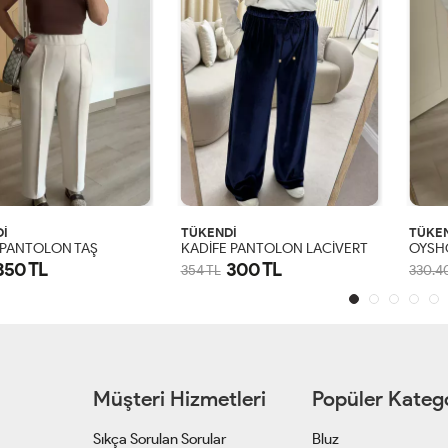
İ
TÜKENDİ
TÜKE
 PANTOLON TAŞ
KADİFE PANTOLON LACİVERT
OYSH
350 TL
300 TL
354 TL
330.4
S
M
L
XL
S
M
L
XL
Müşteri Hizmetleri
Popüler Katego
Sıkça Sorulan Sorular
Bluz