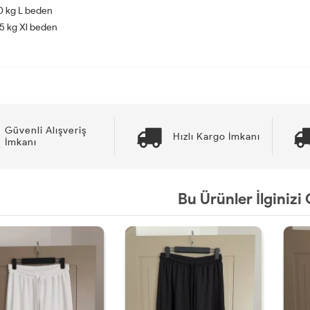
0 kg L beden
5 kg Xl beden
Güvenli Alışveriş
Hızlı Kargo İmkanı
İmkanı
Bu Ürünler İlginizi 