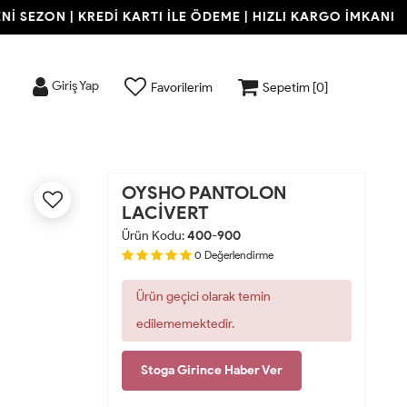
 SEZON | KREDİ KARTI İLE ÖDEME | HIZLI KARGO İMKANI
Giriş Yap
Favorilerim
Sepetim [
0
]
OYSHO PANTOLON
LACİVERT
Ürün Kodu:
400-900
0
Değerlendirme
Ürün geçici olarak temin
edilememektedir.
Stoga Girince Haber Ver