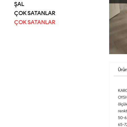
ŞAL
ÇOK SATANLAR
ÇOK SATANLAR
Ürün
KARG
OYSHO
ölçül
renkt
50-6
65-7