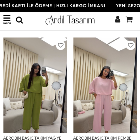
 KARTI İLE ÖDEME | HIZLI KARGO İMKANI
YENİ SEZON | 
Son Eklenenler
menü
A
EROBİN BASİC TAKIM YAĞ YEŞİLİ (22 AĞUSTOS KARGO ÇIKIŞI) Yağ Yeşili
A
EROBİN BASİC TAKIM PEMBE (22 AĞUSTOS KARGO ÇIKIŞI) Pudra