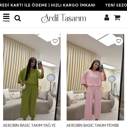
 KARTI İLE ÖDEME | HIZLI KARGO İMKANI
YENİ SEZON | 
Son Eklenenler
menü
A
EROBİN BASİC TAKIM YAĞ YEŞİLİ (22 AĞUSTOS KARGO ÇIKIŞI) Yağ Yeşili
A
EROBİN BASİC TAKIM PEMBE (22 AĞUSTOS KARGO ÇIKIŞI) Pudra