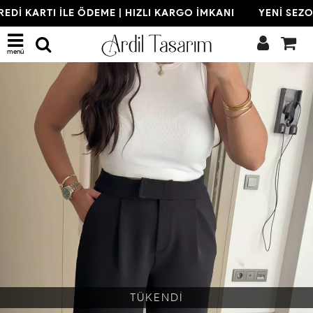
EDİ KARTI İLE ÖDEME | HIZLI KARGO İMKANI
YENİ SEZON
menü
TÜKENDİ