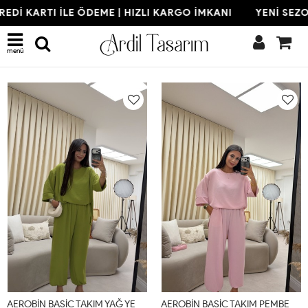
 KARTI İLE ÖDEME | HIZLI KARGO İMKANI
YENİ SEZON | 
Son Eklenenler
menü
A
EROBİN BASİC TAKIM YAĞ YEŞİLİ (22 AĞUSTOS KARGO ÇIKIŞI) Yağ Yeşili
A
EROBİN BASİC TAKIM PEMBE (22 AĞUSTOS KARGO ÇIKIŞI) Pudra