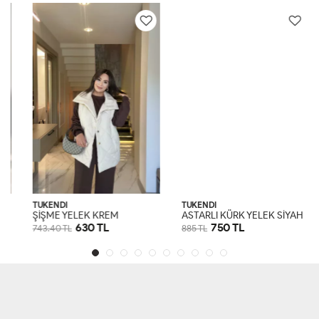
TÜKENDİ
TÜKENDİ
ŞİŞME YELEK KREM
ASTARLI KÜRK YELEK SİYAH
630 TL
750 TL
743.40 TL
885 TL
S
M
L
XL
S
M
L
XL