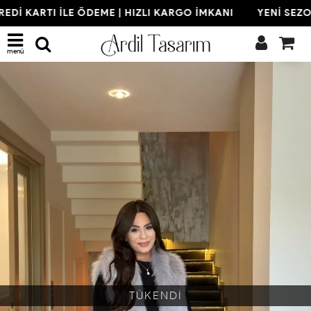
EDİ KARTI İLE ÖDEME | HIZLI KARGO İMKANI
YENİ SEZON
menü
TÜKENDİ