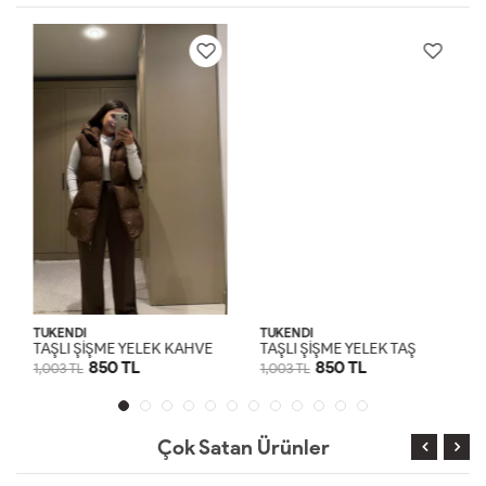
TÜKENDİ
TÜKENDİ
T
AŞLI ŞİŞME YELEK KAHVERENGİ
TAŞLI ŞİŞME YELEK TAŞ
850 TL
850 TL
1,003 TL
1,003 TL
SM
LXL
SM
LXL
Çok Satan Ürünler